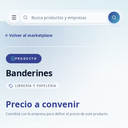
Buscar
Volver al marketplace
Copiar
Compart
Compa
1
/
1
VER
Compa
PRODUCTO
Compa
Banderines
Compa
LIBRERIA Y PAPELERIA
Precio a convenir
Coordiná con la empresa para definir el precio de este producto.