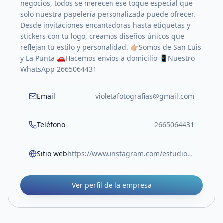
negocios, todos se merecen ese toque especial que
solo nuestra papelería personalizada puede ofrecer.
Desde invitaciones encantadoras hasta etiquetas y
stickers con tu logo, creamos diseños únicos que
reflejan tu estilo y personalidad. 👉🏼Somos de San Luis
y La Punta 🚗Hacemos envios a domicilio 📱Nuestro
WhatsApp 2665064431
Email
violetafotografias@gmail.com
Teléfono
2665064431
Sitio web
https://www.instagram.com/estudio.violeta_?igsh=MWxzY25zcmI2b2NncA==
Ver perfil de la empresa