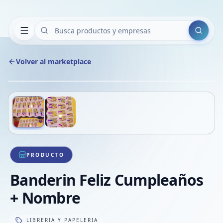
Buscar
Volver al marketplace
Copiar
Compart
Compa
Deslizá para ver más imágenes
1
/
2
VER
Compa
Compa
Compa
PRODUCTO
Banderin Feliz Cumpleaños
+ Nombre
LIBRERIA Y PAPELERIA