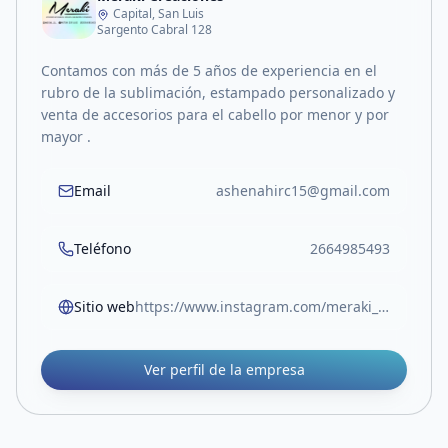
Capital, San Luis
Sargento Cabral 128
Contamos con más de 5 años de experiencia en el
rubro de la sublimación, estampado personalizado y
venta de accesorios para el cabello por menor y por
mayor .
Email
ashenahirc15@gmail.com
Teléfono
2664985493
Sitio web
https://www.instagram.com/meraki_sl_?igsh=MTMxOTIwbWxqNnFuMg%3D%3D&utm_source=qr
Ver perfil de la empresa