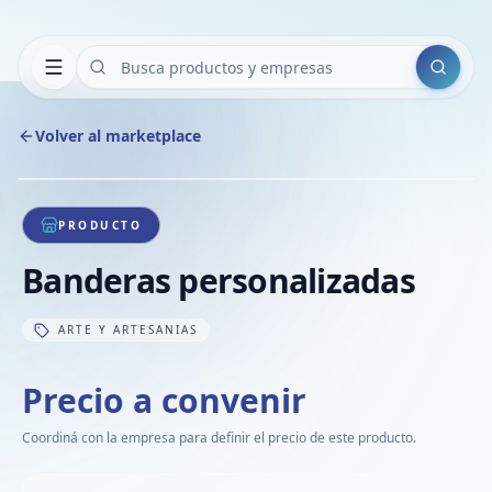
Buscar
Volver al marketplace
Copiar
Compart
Compa
1
/
1
VER
Compa
PRODUCTO
Compa
Banderas personalizadas
Compa
ARTE Y ARTESANIAS
Precio a convenir
Coordiná con la empresa para definir el precio de este producto.