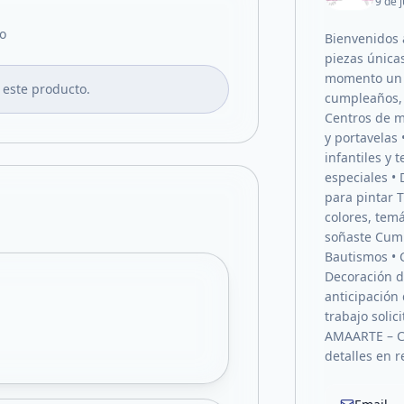
9 de j
o
Bienvenidos
piezas única
momento un r
 este producto.
cumpleaños, 
Centros de m
y portavelas 
infantiles y 
especiales • 
para pintar 
colores, tem
soñaste Cump
Bautismos • 
Decoración d
anticipación 
trabajo soli
AMAARTE – C
detalles en r