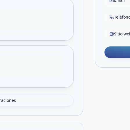
Email
Teléfon
Sitio we
oraciones