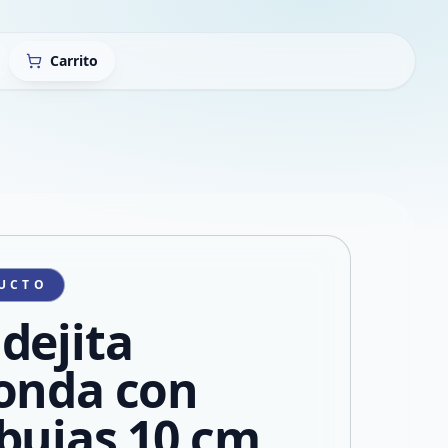
Carrito
UCTO
dejita
onda con
bujas 10 cm