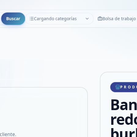
Buscar
Cargando categorías
Bolsa de trabajo
CATEGORÍAS
Limpiar
Cargando categorías...
Copiar link
Compartir producto
Compartir por WhatsApp
PROD
VER EN PANTALLA COMPLETA
Compartir por mail
Ban
Compartir en Facebook
Compartir en X
red
bur
cliente.