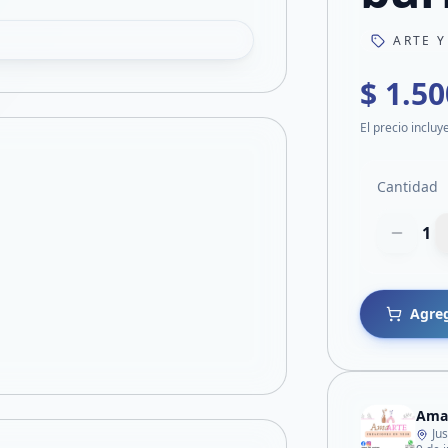
ARTE Y
$ 1.50
El precio incluy
Cantidad
1
Agreg
Amaa
Ju