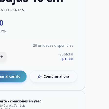
 ARTESANIAS
0
e IVA.
20 unidades disponibles
Subtotal
$ 1.500
ar al carrito
Comprar ahora
rte - creaciones en yeso
sto Daract, San Luis