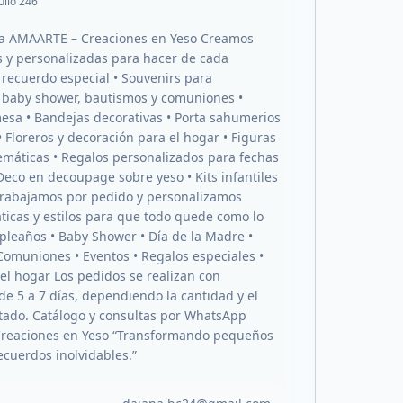
ulio 246
 a AMAARTE – Creaciones en Yeso Creamos
s y personalizadas para hacer de cada
ecuerdo especial • Souvenirs para
baby shower, bautismos y comuniones •
esa • Bandejas decorativas • Porta sahumerios
• Floreros y decoración para el hogar • Figuras
temáticas • Regalos personalizados para fechas
Deco en decoupage sobre yeso • Kits infantiles
Trabajamos por pedido y personalizamos
áticas y estilos para que todo quede como lo
leaños • Baby Shower • Día de la Madre •
Comuniones • Eventos • Regalos especiales •
el hogar Los pedidos se realizan con
de 5 a 7 días, dependiendo la cantidad y el
citado. Catálogo y consultas por WhatsApp
reaciones en Yeso “Transformando pequeños
ecuerdos inolvidables.”