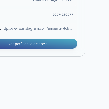
daiana.bc24@gmail.com
o
2657-296577
b
https://www.instagram.com/amaarte_dcf/?__pwa=1
Ver perfil de la empresa