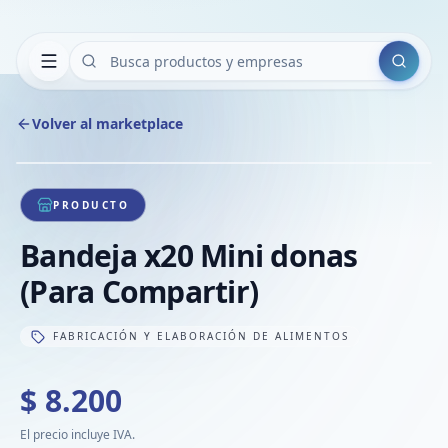
Buscar
Volver al marketplace
Copiar
Compart
Compa
1
/
1
VER
Compa
PRODUCTO
Compa
Bandeja x20 Mini donas
Compa
(Para Compartir)
FABRICACIÓN Y ELABORACIÓN DE ALIMENTOS
$ 8.200
El precio incluye IVA.