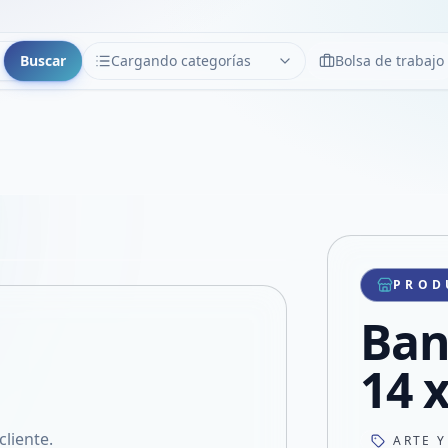
Buscar
Cargando categorías
Bolsa de trabajo
CATEGORÍAS
Limpiar
Cargando categorías...
Copiar link
Compartir producto
Compartir por WhatsApp
PROD
VER EN PANTALLA COMPLETA
Compartir por mail
Ban
Compartir en Facebook
Compartir en X
14 
cliente.
ARTE Y