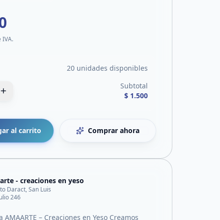
0
e IVA.
20 unidades disponibles
Subtotal
$ 1.500
ar al carrito
Comprar ahora
rte - creaciones en yeso
sto Daract, San Luis
ulio 246
 a AMAARTE – Creaciones en Yeso Creamos