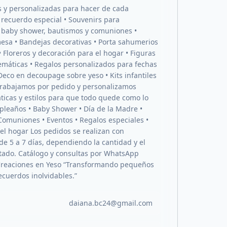
s y personalizadas para hacer de cada
ecuerdo especial • Souvenirs para
baby shower, bautismos y comuniones •
esa • Bandejas decorativas • Porta sahumerios
• Floreros y decoración para el hogar • Figuras
temáticas • Regalos personalizados para fechas
Deco en decoupage sobre yeso • Kits infantiles
Trabajamos por pedido y personalizamos
áticas y estilos para que todo quede como lo
leaños • Baby Shower • Día de la Madre •
Comuniones • Eventos • Regalos especiales •
el hogar Los pedidos se realizan con
de 5 a 7 días, dependiendo la cantidad y el
citado. Catálogo y consultas por WhatsApp
reaciones en Yeso “Transformando pequeños
ecuerdos inolvidables.”
daiana.bc24@gmail.com