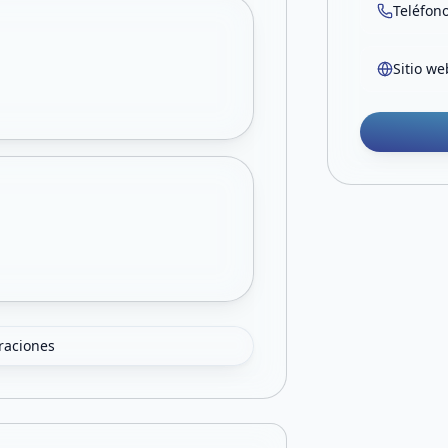
Teléfon
Sitio we
oraciones