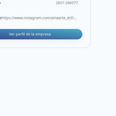
o
2657-296577
b
https://www.instagram.com/amaarte_dcf/?__pwa=1
Ver perfil de la empresa