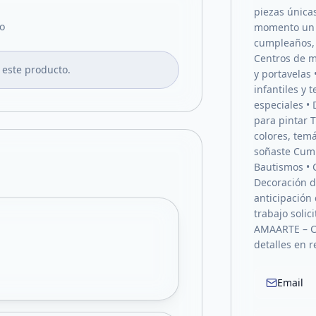
piezas única
o
momento un r
cumpleaños, 
Centros de m
 este producto.
y portavelas 
infantiles y 
especiales • 
para pintar 
colores, tem
soñaste Cump
Bautismos • 
Decoración d
anticipación 
trabajo soli
AMAARTE – C
detalles en r
Email