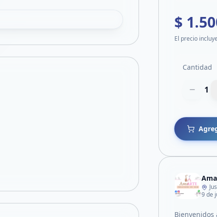
$ 1.50
El precio incluy
Cantidad
1
Agreg
Amaa
Ju
9 de j
Bienvenidos