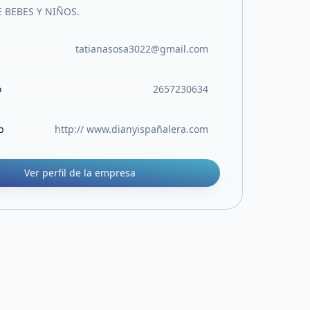
 BEBES Y NIÑOS.
tatianasosa3022@gmail.com
o
2657230634
b
http:// www.dianyispañalera.com
Ver perfil de la empresa