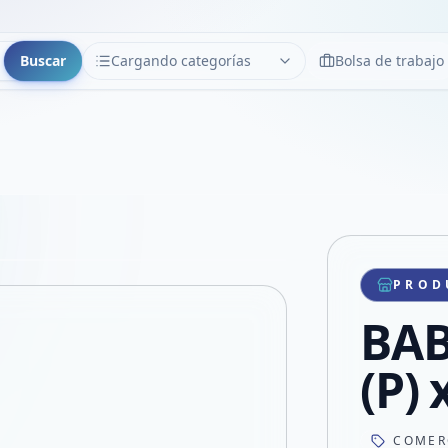
Buscar
Cargando categorías
Bolsa de trabajo
CATEGORÍAS
Limpiar
Cargando categorías...
Copiar link
Compartir producto
Compartir por WhatsApp
PROD
VER EN PANTALLA COMPLETA
Compartir por mail
BAB
Compartir en Facebook
Compartir en X
(P) 
COMER