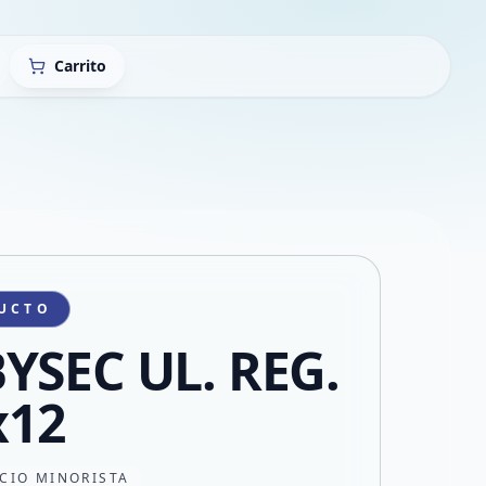
Carrito
UCTO
YSEC UL. REG.
x12
CIO MINORISTA