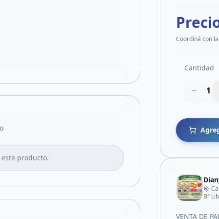
Preci
Coordiná con la
Cantidad
1
o
Agreg
 este producto.
Dian
Ca
B° Li
VENTA DE P