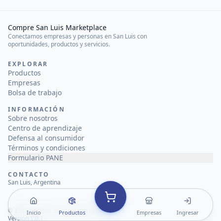
Compre San Luis Marketplace
Conectamos empresas y personas en San Luis con
oportunidades, productos y servicios.
EXPLORAR
Productos
Empresas
Bolsa de trabajo
INFORMACIÓN
Sobre nosotros
Centro de aprendizaje
Defensa al consumidor
Términos y condiciones
Formulario PANE
CONTACTO
San Luis, Argentina
©
2026
Compre San Luis Marketplace
Inicio
Productos
Empresas
Ingresar
Versión 1.0.1