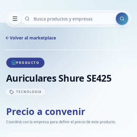
Buscar
Volver al marketplace
Copiar
Compart
Compa
1
/
1
VER
Compa
PRODUCTO
Compa
Auriculares Shure SE425
Compa
TECNOLOGIA
Precio a convenir
Coordiná con la empresa para definir el precio de este producto.