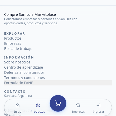
Compre San Luis Marketplace
Conectamos empresas y personas en San Luis con
oportunidades, productos y servicios.
EXPLORAR
Productos
Empresas
Bolsa de trabajo
INFORMACIÓN
Sobre nosotros
Centro de aprendizaje
Defensa al consumidor
Términos y condiciones
Formulario PANE
CONTACTO
San Luis, Argentina
©
2026
Compre San Luis Marketplace
Inicio
Productos
Empresas
Ingresar
Versión 1.0.1