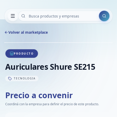
Buscar
Volver al marketplace
Copiar
Compart
Compa
1
/
1
VER
Compa
PRODUCTO
Compa
Auriculares Shure SE215
Compa
TECNOLOGIA
Precio a convenir
Coordiná con la empresa para definir el precio de este producto.