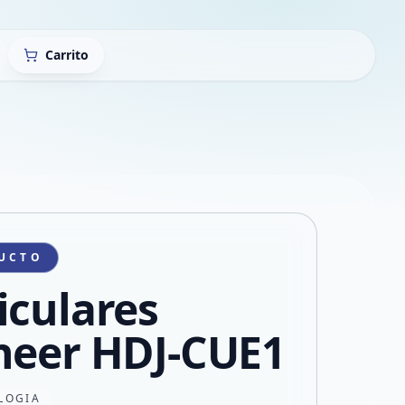
Carrito
UCTO
iculares
neer HDJ-CUE1
LOGIA