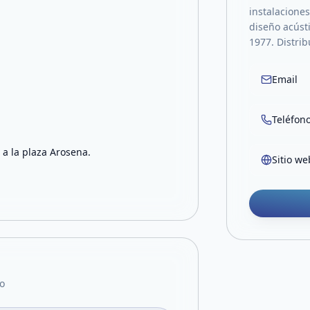
instalaciones
diseño acúst
1977. Distrib
Email
Teléfon
 a la plaza Arosena.
Sitio we
o