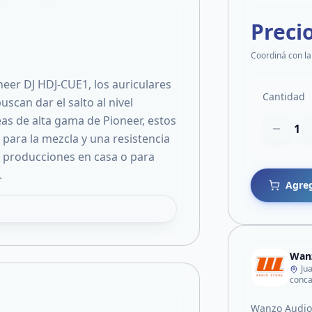
Preci
Coordiná con la
neer DJ HDJ-CUE1, los auriculares
Cantidad
scan dar el salto al nivel
eas de alta gama de Pioneer, estos
1
para la mezcla y una resistencia
o, producciones en casa o para
.
Agreg
Wanz
Ju
conc
Wanzo Audio 