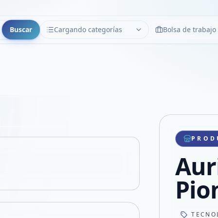
Buscar
Cargando categorías
Bolsa de trabajo
CATEGORÍAS
Limpiar
Cargando categorías...
Copiar link
Compartir producto
Compartir por WhatsApp
PROD
VER EN PANTALLA COMPLETA
Compartir por mail
Aur
Compartir en Facebook
Compartir en X
Pio
TECNO