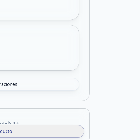
oraciones
 plataforma.
oducto