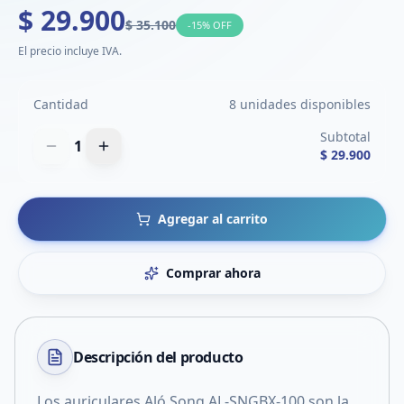
$ 29.900
$ 35.100
-
15
% OFF
El precio incluye IVA.
Cantidad
8 unidades disponibles
Subtotal
1
$ 29.900
Agregar al carrito
Comprar ahora
Descripción del
producto
Los auriculares Aló Song AL-SNGBX-100 son la