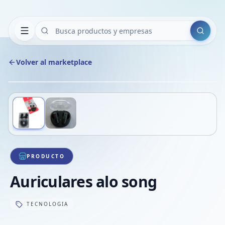
Buscar
Volver al marketplace
Copiar
Compart
Compa
Deslizá para ver más imágenes
1
/
2
VER
Compa
Compa
Compa
PRODUCTO
Auriculares alo song
TECNOLOGIA