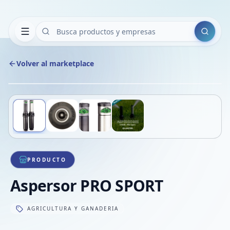
Buscar
Volver al marketplace
Copiar
Compart
Compa
Deslizá para ver más imágenes
1
/
4
VER
Compa
Compa
Compa
PRODUCTO
Aspersor PRO SPORT
AGRICULTURA Y GANADERIA