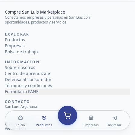
Compre San Luis Marketplace
Conectamos empresas y personas en San Luis con
oportunidades, productos y servicios.
EXPLORAR
Productos
Empresas
Bolsa de trabajo
INFORMACIÓN
Sobre nosotros
Centro de aprendizaje
Defensa al consumidor
Términos y condiciones
Formulario PANE
CONTACTO
San Luis, Argentina
©
2026
Compre San Luis Marketplace
Inicio
Productos
Empresas
Ingresar
Versión 1.0.1