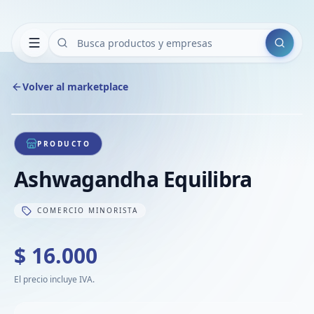
Buscar
Volver al marketplace
Copiar
Compart
Compa
1
/
1
VER
Compa
PRODUCTO
Compa
Ashwagandha Equilibra
Compa
COMERCIO MINORISTA
$ 16.000
El precio incluye IVA.