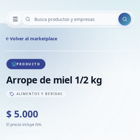
Buscar
Volver al marketplace
Copiar
Compart
Compa
1
/
1
VER
Compa
PRODUCTO
Compa
Arrope de miel 1/2 kg
Compa
ALIMENTOS Y BEBIDAS
$ 5.000
El precio incluye IVA.