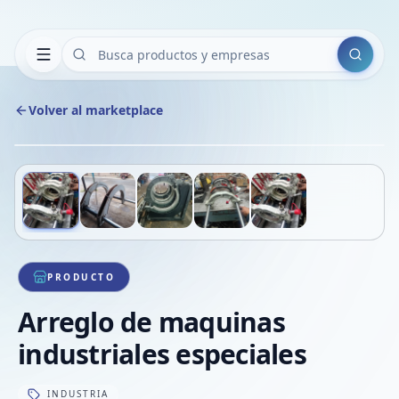
Buscar
Volver al marketplace
Copiar
Compart
Compa
Deslizá para ver más imágenes
1
/
5
VER
Compa
Compa
Compa
PRODUCTO
Arreglo de maquinas
industriales especiales
INDUSTRIA