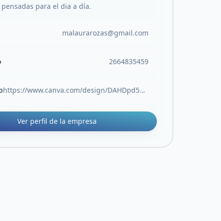
pensadas para el dia a día.
malaurarozas@gmail.com
o
2664835459
b
https://www.canva.com/design/DAHDpd5mOOU/zn1noEMUGQego4vNe4If2w/view?utm_content=DAHDpd5mOOU&utm_campaign=designshare&utm_medium=link2&utm_source=uniquelinks&utlId=ha58ccd21a6
Ver perfil de la empresa