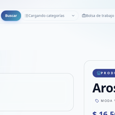
Buscar
Cargando categorías
Bolsa de trabajo
CATEGORÍAS
Limpiar
Cargando categorías...
Copiar link
Compartir producto
Compartir por WhatsApp
PROD
VER EN PANTALLA COMPLETA
Compartir por mail
Aro
Compartir en Facebook
Compartir en X
MODA 
$ 16.