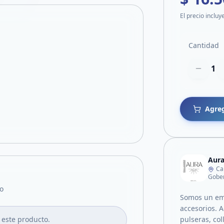
El precio incluy
Cantidad
1
Agreg
Aur
Ca
Gober
o
Somos un emp
accesorios. 
 este producto.
pulseras, co