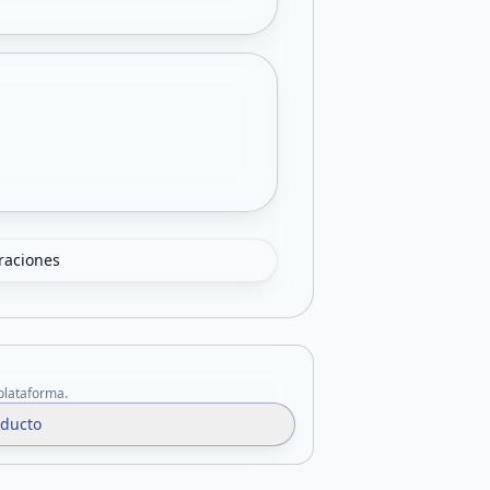
oraciones
 plataforma.
oducto