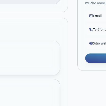
mucho amor, 
Email
Teléfon
Sitio we