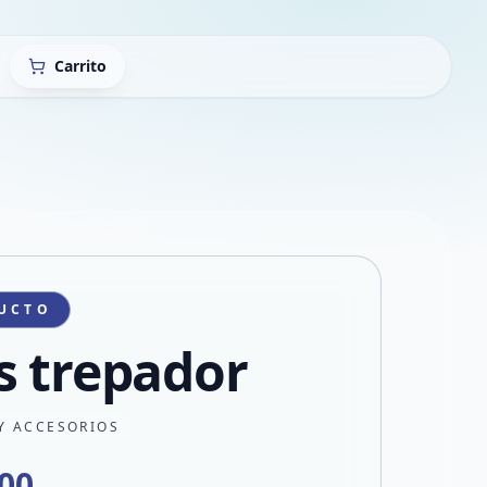
Carrito
UCTO
s trepador
Y ACCESORIOS
500