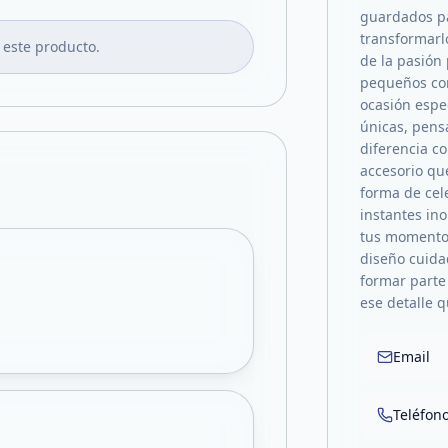
guardados pa
transformarlo
 este producto.
de la pasión 
pequeños co
ocasión espe
únicas, pens
diferencia c
accesorio que
forma de cele
instantes in
tus momentos
diseño cuida
formar parte
ese detalle 
Email
Teléfon