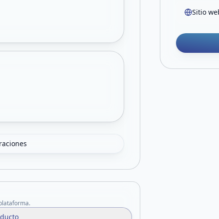
Sitio we
oraciones
 plataforma.
oducto