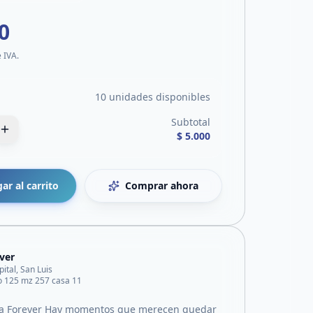
0
e IVA.
10 unidades disponibles
Subtotal
$ 5.000
ar al carrito
Comprar ahora
ver
pital, San Luis
o 125 mz 257 casa 11
 a Forever Hay momentos que merecen quedar