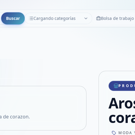
Buscar
Cargando categorías
Bolsa de trabajo
CATEGORÍAS
Limpiar
Cargando categorías...
Copiar link
Compartir producto
Compartir por WhatsApp
PROD
VER EN PANTALLA COMPLETA
Compartir por mail
Aro
Compartir en Facebook
Compartir en X
cor
a de corazon.
MODA 