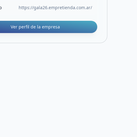
b
https://gala26.empretienda.com.ar/
Ver perfil de la empresa