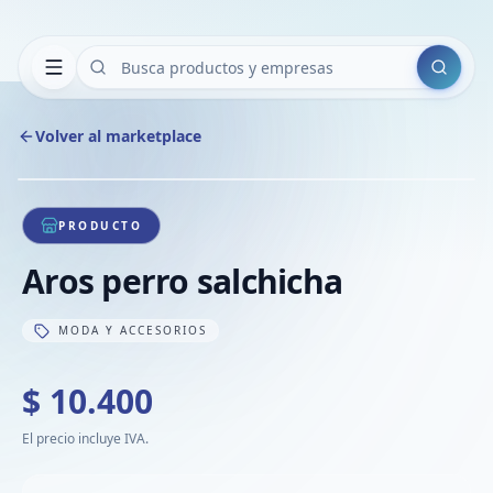
Buscar
Volver al marketplace
Copiar
Compart
Compa
1
/
1
VER
Compa
PRODUCTO
Compa
Aros perro salchicha
Compa
MODA Y ACCESORIOS
$ 10.400
El precio incluye IVA.