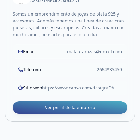
Gobernador Alric Oeste 450
Somos un emprendimiento de joyas de plata 925 y
accesorios. Además tenemos una línea de creaciones
pulseras, collares y escarapelas. Creadas a mano con
mucho amor, pensadas para el dia a día.
Email
malaurarozas@gmail.com
Teléfono
2664835459
Sitio web
https://www.canva.com/design/DAHDpd5mOOU/zn1noEMUGQego4vNe4If2w/view?utm_content=DAHDpd5mOOU&utm_campaign=designshare&utm_medium=link2&utm_source=uniquelinks&utlId=ha58ccd21a6
Ver perfil de la empresa