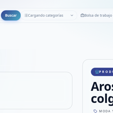
Buscar
Cargando categorías
Bolsa de trabajo
CATEGORÍAS
Limpiar
Cargando categorías...
Copiar link
Compartir producto
Compartir por WhatsApp
PROD
VER EN PANTALLA COMPLETA
Compartir por mail
Aro
Compartir en Facebook
Compartir en X
col
MODA 