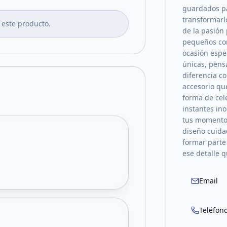
guardados pa
transformarlo
 este producto.
de la pasión 
pequeños co
ocasión espe
únicas, pens
diferencia c
accesorio que
forma de cele
instantes in
tus momentos
diseño cuida
formar parte
ese detalle 
Email
Teléfon