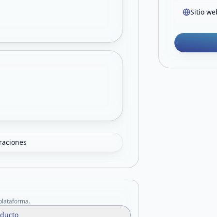
Sitio we
oraciones
 plataforma.
oducto