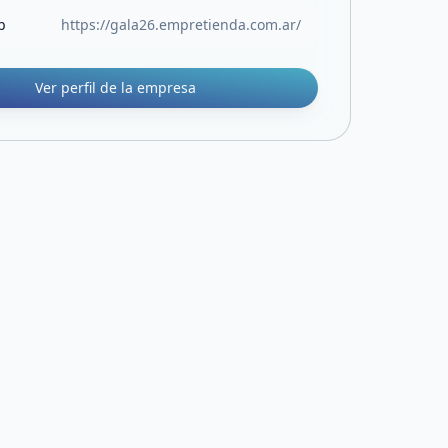
b
https://gala26.empretienda.com.ar/
Ver perfil de la empresa