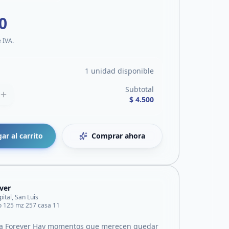
0
e IVA.
1 unidad disponible
Subtotal
$ 4.500
ar al carrito
Comprar ahora
ver
pital, San Luis
o 125 mz 257 casa 11
 a Forever Hay momentos que merecen quedar