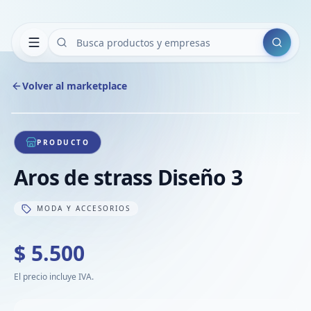
Buscar
Volver al marketplace
Copiar
Compart
Compa
1
/
1
VER
Compa
PRODUCTO
Compa
Aros de strass Diseño 3
Compa
MODA Y ACCESORIOS
$ 5.500
El precio incluye IVA.