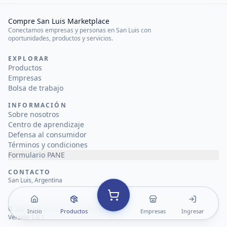
Compre San Luis Marketplace
Conectamos empresas y personas en San Luis con
oportunidades, productos y servicios.
EXPLORAR
Productos
Empresas
Bolsa de trabajo
INFORMACIÓN
Sobre nosotros
Centro de aprendizaje
Defensa al consumidor
Términos y condiciones
Formulario PANE
CONTACTO
San Luis, Argentina
©
2026
Compre San Luis Marketplace
Inicio
Productos
Empresas
Ingresar
Versión 1.0.1