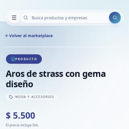
Buscar
Volver al marketplace
Copiar
Compart
Compa
1
/
1
VER
Compa
PRODUCTO
Compa
Aros de strass con gema
Compa
diseño
MODA Y ACCESORIOS
$ 5.500
El precio incluye IVA.