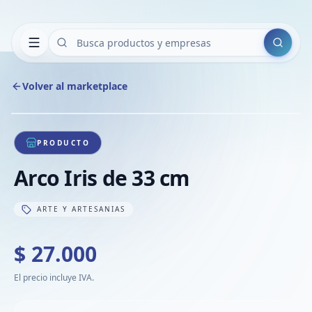
Buscar
Volver al marketplace
Copiar
Compart
Compa
1
/
1
VER
Compa
PRODUCTO
Compa
Arco Iris de 33 cm
Compa
ARTE Y ARTESANIAS
$ 27.000
El precio incluye IVA.