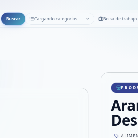
Buscar
Cargando categorías
Bolsa de trabajo
CATEGORÍAS
Limpiar
Cargando categorías...
Copiar link
Compartir producto
Compartir por WhatsApp
PROD
VER EN PANTALLA COMPLETA
Compartir por mail
Ara
Compartir en Facebook
Compartir en X
Des
ALIME