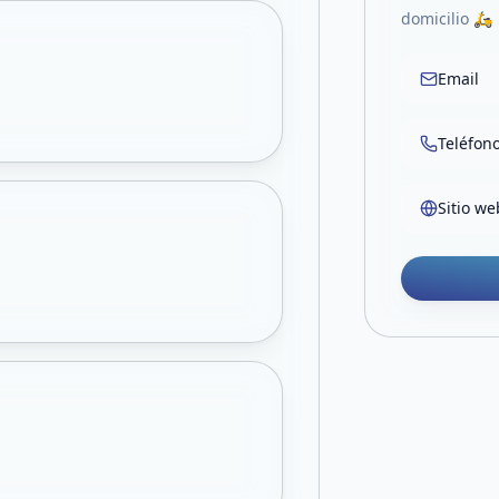
domicilio 🛵
Email
Teléfon
Sitio we