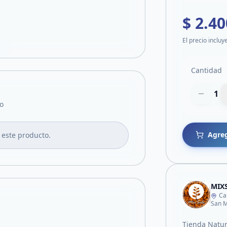
$ 2.40
El precio incluy
Cantidad
1
o
Agreg
 este producto.
MIX
Ca
San M
Tienda Natur