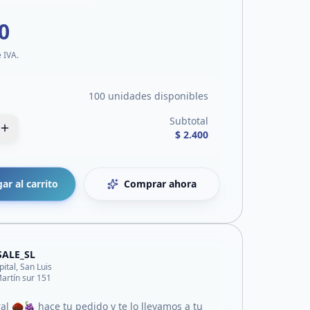
0
e IVA.
100 unidades disponibles
Subtotal
$ 2.400
ar al carrito
Comprar ahora
SALE_SL
pital, San Luis
artín sur 151
al 🌰🍇 hace tu pedido y te lo llevamos a tu