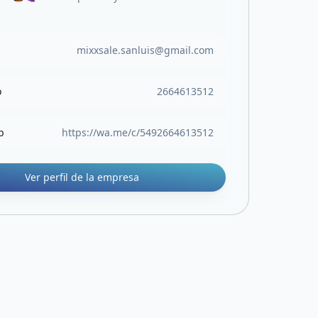
mixxsale.sanluis@gmail.com
o
2664613512
b
https://wa.me/c/5492664613512
Ver perfil de la empresa