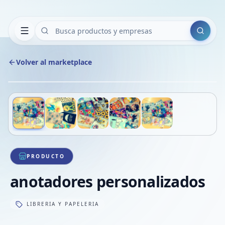
Buscar
Volver al marketplace
Copiar
Compart
Compa
Deslizá para ver más imágenes
1
/
5
VER
Compa
Compa
Compa
PRODUCTO
anotadores personalizados
LIBRERIA Y PAPELERIA