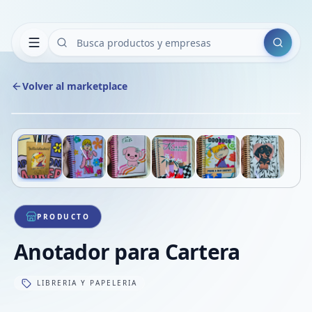
Buscar
Volver al marketplace
Copiar
Compart
Compa
Deslizá para ver más imágenes
1
/
6
VER
Compa
Compa
Compa
PRODUCTO
Anotador para Cartera
LIBRERIA Y PAPELERIA