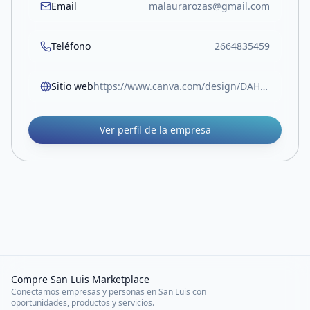
Email
malaurarozas@gmail.com
Teléfono
2664835459
Sitio web
https://www.canva.com/design/DAHDpd5mOOU/zn1noEMUGQego4vNe4If2w/view?utm_content=DAHDpd5mOOU&utm_campaign=designshare&utm_medium=link2&utm_source=uniquelinks&utlId=ha58ccd21a6
Ver perfil de la empresa
Compre San Luis Marketplace
Conectamos empresas y personas en San Luis con
oportunidades, productos y servicios.