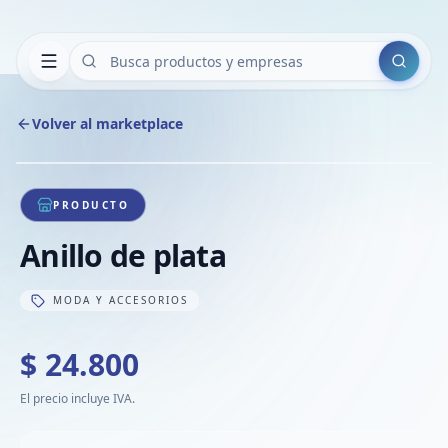
Buscar
Volver al marketplace
Copiar
Compart
Compa
1
/
1
VER
Compa
PRODUCTO
Compa
Anillo de plata
Compa
MODA Y ACCESORIOS
$ 24.800
El precio incluye IVA.