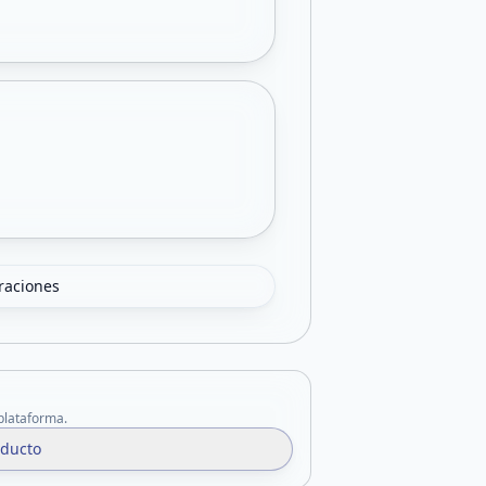
oraciones
 plataforma.
oducto