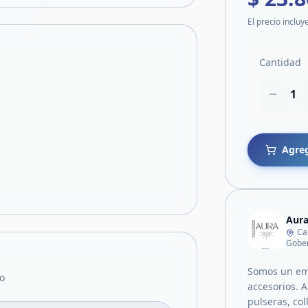
El precio incluy
Cantidad
1
Agreg
Aur
Ca
Gober
Somos un emp
o
accesorios. 
pulseras, co