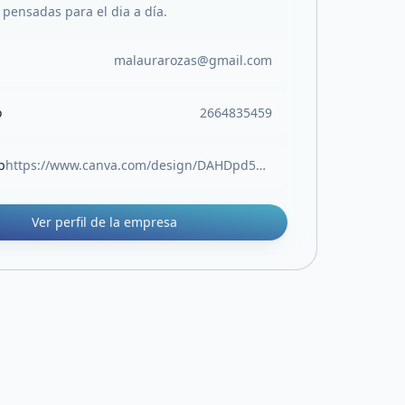
pensadas para el dia a día.
malaurarozas@gmail.com
o
2664835459
b
https://www.canva.com/design/DAHDpd5mOOU/zn1noEMUGQego4vNe4If2w/view?utm_content=DAHDpd5mOOU&utm_campaign=designshare&utm_medium=link2&utm_source=uniquelinks&utlId=ha58ccd21a6
Ver perfil de la empresa