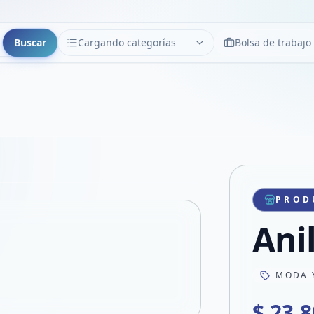
Buscar
Cargando categorías
Bolsa de trabajo
CATEGORÍAS
Limpiar
Cargando categorías...
Copiar link
Compartir producto
Compartir por WhatsApp
PROD
VER EN PANTALLA COMPLETA
Compartir por mail
Ani
Compartir en Facebook
Compartir en X
MODA 
$ 23.