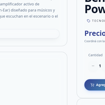
Pow
 amplificador activo de
In-Ear) diseñado para músicos y
 que escuchan en el escenario o el
TECNO
Preci
Coordiná con la
Cantidad
1
Agreg