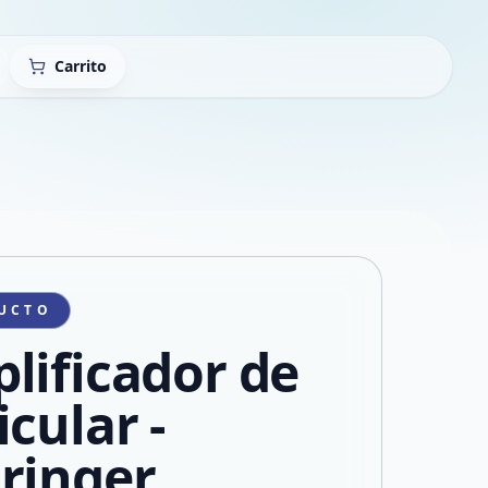
Carrito
UCTO
lificador de
cular -
ringer