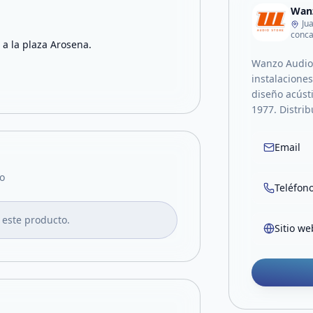
Wanz
Ju
conc
 a la plaza Arosena.
Wanzo Audio 
instalaciones
diseño acúst
1977. Distrib
Email
o
Teléfon
 este producto.
Sitio we