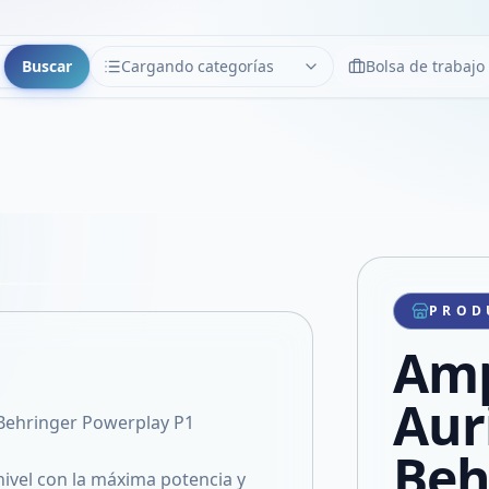
Buscar
Cargando categorías
Bolsa de trabajo
CATEGORÍAS
Limpiar
Cargando categorías...
Copiar link
Compartir producto
Compartir por WhatsApp
PROD
VER EN PANTALLA COMPLETA
Compartir por mail
Amp
Compartir en Facebook
Compartir en X
Auri
 Behringer Powerplay P1
Beh
nivel con la máxima potencia y