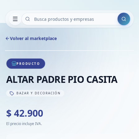
Buscar
Volver al marketplace
Copiar
Compart
Compa
1
/
1
VER
Compa
PRODUCTO
Compa
ALTAR PADRE PIO CASITA
Compa
BAZAR Y DECORACIÓN
$ 42.900
El precio incluye IVA.