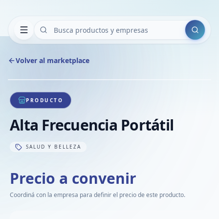
Buscar
Volver al marketplace
Copiar
Compart
Compa
1
/
1
VER
Compa
PRODUCTO
Compa
Alta Frecuencia Portátil
Compa
SALUD Y BELLEZA
Precio a convenir
Coordiná con la empresa para definir el precio de este producto.