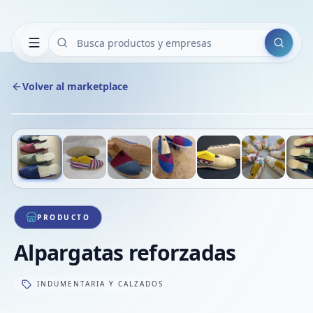
Buscar
Volver al marketplace
Deslizá para ver más imágenes
1
/
7
VE
PRODUCTO
Alpargatas reforzadas
INDUMENTARIA Y CALZADOS