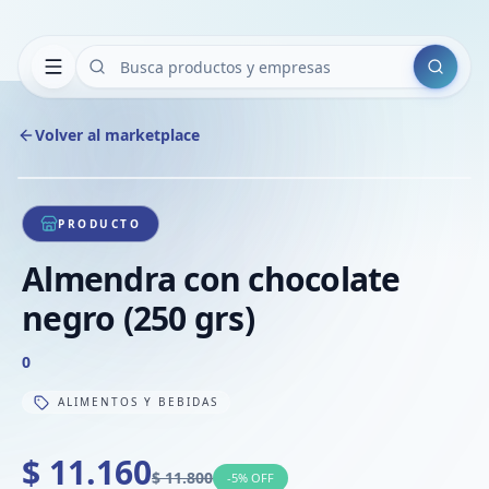
Buscar
Volver al marketplace
Copiar
Compart
Compa
1
/
1
VER
Compa
PRODUCTO
Compa
Almendra con chocolate
Compa
negro (250 grs)
0
ALIMENTOS Y BEBIDAS
$ 11.160
$ 11.800
-
5
% OFF