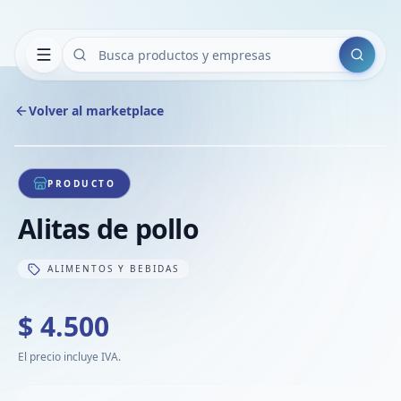
Buscar
Volver al marketplace
Copiar
Compart
Compa
1
/
1
VER
Compa
PRODUCTO
Compa
Alitas de pollo
Compa
ALIMENTOS Y BEBIDAS
$ 4.500
El precio incluye IVA.