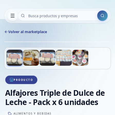
Buscar
Volver al marketplace
Copiar
Compart
Compa
Deslizá para ver más imágenes
1
/
5
VER
Compa
Compa
Compa
PRODUCTO
Alfajores Triple de Dulce de
Leche - Pack x 6 unidades
ALIMENTOS Y BEBIDAS