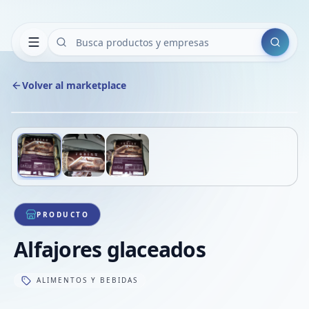
Buscar
Volver al marketplace
Copiar
Compart
Compa
Deslizá para ver más imágenes
1
/
3
VER
Compa
Compa
Compa
PRODUCTO
Alfajores glaceados
ALIMENTOS Y BEBIDAS