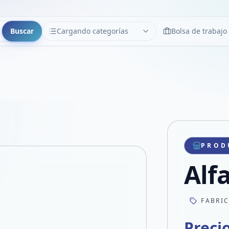
Buscar
Cargando categorías
Bolsa de trabajo
CATEGORÍAS
Limpiar
Cargando categorías...
Copiar link
Compartir producto
Compartir por WhatsApp
PROD
VER EN PANTALLA COMPLETA
Compartir por mail
Alf
Compartir en Facebook
Compartir en X
FABRI
Preci