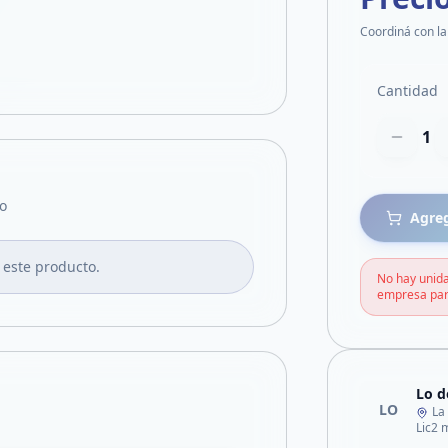
Coordiná con la
Cantidad
1
o
Agreg
 este producto.
No hay unida
empresa par
Lo d
LO
La
Lic2 