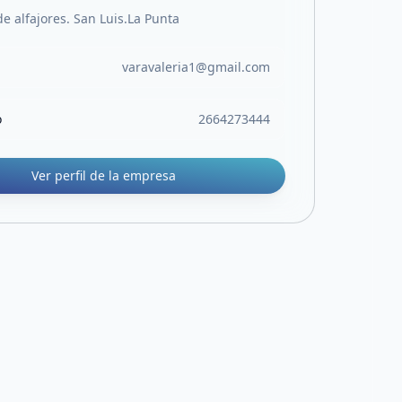
e alfajores. San Luis.La Punta
varavaleria1@gmail.com
o
2664273444
Ver perfil de la empresa