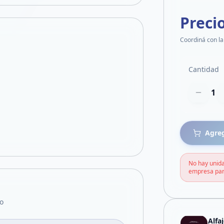
Preci
Coordiná con la
Cantidad
1
Agreg
No hay unida
empresa par
o
Alfa