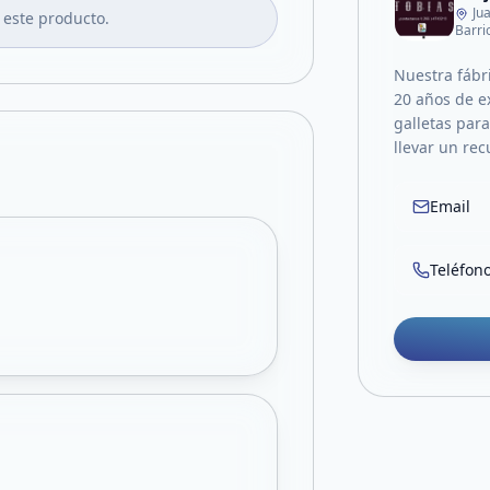
Ju
 este producto.
Barri
Nuestra fábr
20 años de ex
galletas para
llevar un re
Email
Teléfon