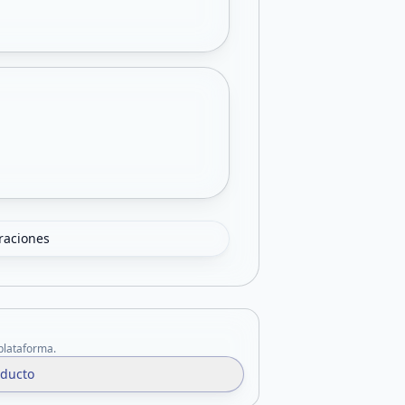
oraciones
 plataforma.
oducto