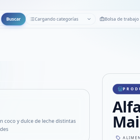
Buscar
Cargando categorías
Bolsa de trabajo
CATEGORÍAS
Limpiar
Cargando categorías...
Copiar link
Compartir producto
Compartir por WhatsApp
PROD
VER EN PANTALLA COMPLETA
Compartir por mail
Alf
Compartir en Facebook
Compartir en X
Mai
n coco y dulce de leche distintas
ades
ALIME