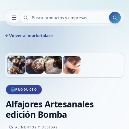
Buscar
Volver al marketplace
Copiar
Compart
Compa
Deslizá para ver más imágenes
1
/
4
VER
Compa
Compa
Compa
PRODUCTO
Alfajores Artesanales
edición Bomba
ALIMENTOS Y BEBIDAS