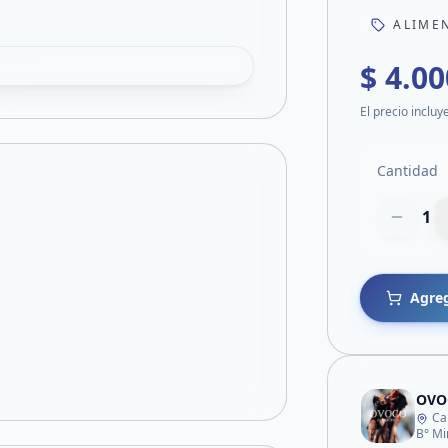
ALIME
$ 4.00
El precio incluy
Cantidad
1
Agreg
OVO
Ca
B° Mi