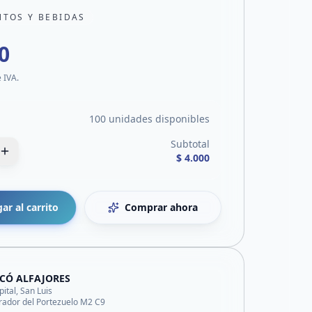
NTOS Y BEBIDAS
0
e IVA.
100 unidades disponibles
Subtotal
$ 4.000
ar al carrito
Comprar ahora
CÓ ALFAJORES
pital, San Luis
rador del Portezuelo M2 C9