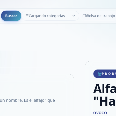
Buscar
Cargando categorías
Bolsa de trabajo
CATEGORÍAS
Limpiar
Cargando categorías...
Copiar link
Compartir producto
Compartir por WhatsApp
PROD
VER EN PANTALLA COMPLETA
Compartir por mail
Alfa
Compartir en Facebook
Compartir en X
"Ha
o un nombre. Es el alfajor que
OVOCÓ