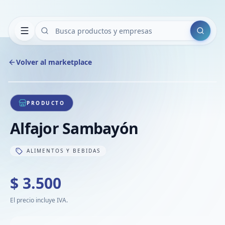
Buscar
Volver al marketplace
Copiar
Compart
Compa
1
/
1
VER
Compa
PRODUCTO
Compa
Alfajor Sambayón
Compa
ALIMENTOS Y BEBIDAS
$ 3.500
El precio incluye IVA.