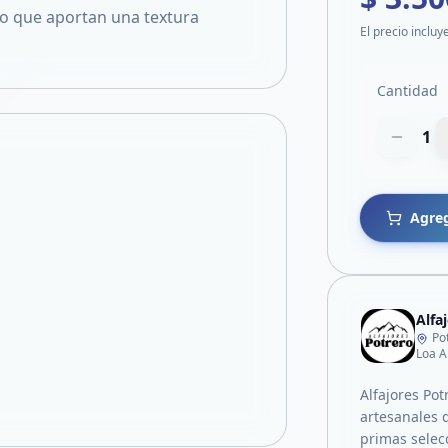
o que aportan una textura
El precio incluy
Cantidad
1
Agreg
Alfa
Po
Loa A
Alfajores Pot
artesanales 
primas selec