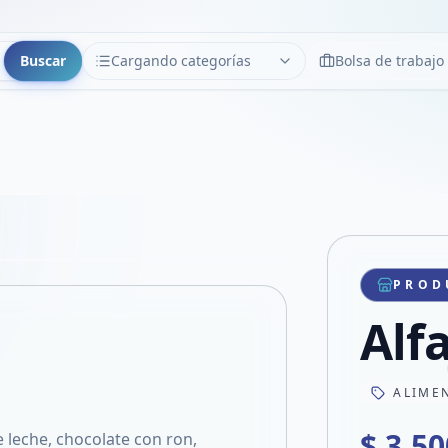
Buscar
Cargando categorías
Bolsa de trabajo
CATEGORÍAS
Limpiar
Cargando categorías...
Copiar link
Compartir producto
Compartir por WhatsApp
PROD
VER EN PANTALLA COMPLETA
Compartir por mail
Alf
Compartir en Facebook
Compartir en X
ALIME
$ 3.50
e leche, chocolate con ron,