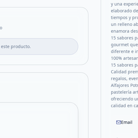
y una experi
elaborado de
tiempos y pr
un relleno a
o
enamora des
15 sabores p
gourmet que 
 este producto.
diferente e 
100% artesan
15 sabores p
Calidad prem
regalos, eve
Alfajores Pot
pastelería ar
ofreciendo u
calidad en ca
Email