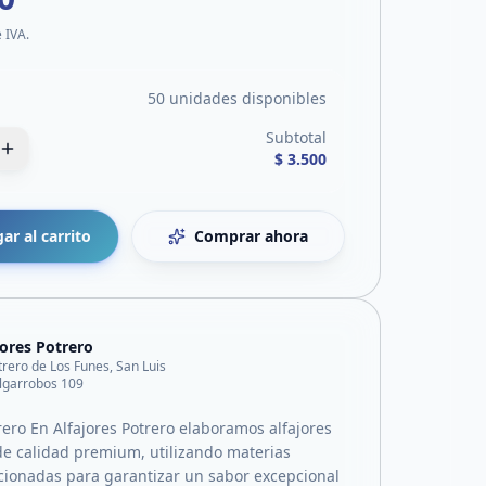
e IVA.
50 unidades disponibles
Subtotal
$ 3.500
ar al carrito
Comprar ahora
jores Potrero
trero de Los Funes, San Luis
lgarrobos 109
rero En Alfajores Potrero elaboramos alfajores
de calidad premium, utilizando materias
cionadas para garantizar un sabor excepcional