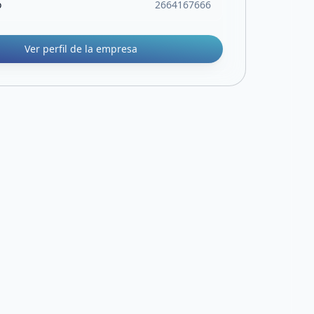
o
2664167666
Ver perfil de la empresa