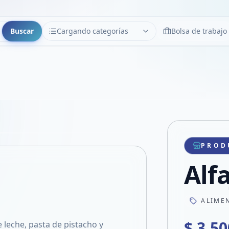
Buscar
Cargando categorías
Bolsa de trabajo
CATEGORÍAS
Limpiar
Cargando categorías...
Copiar link
Compartir producto
Compartir por WhatsApp
PROD
VER EN PANTALLA COMPLETA
Compartir por mail
Alf
Compartir en Facebook
Compartir en X
ALIME
$ 3.50
 leche, pasta de pistacho y