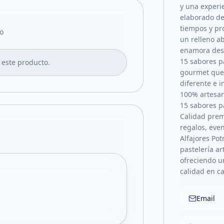
y una experi
elaborado de
tiempos y pr
o
un relleno a
enamora des
15 sabores p
 este producto.
gourmet que 
diferente e 
100% artesan
15 sabores p
Calidad prem
regalos, eve
Alfajores Pot
pastelería ar
ofreciendo u
calidad en ca
Email