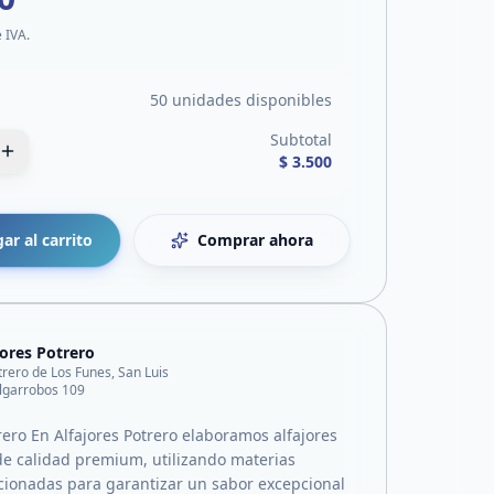
e IVA.
50 unidades disponibles
Subtotal
$ 3.500
ar al carrito
Comprar ahora
jores Potrero
trero de Los Funes, San Luis
lgarrobos 109
rero En Alfajores Potrero elaboramos alfajores
de calidad premium, utilizando materias
cionadas para garantizar un sabor excepcional