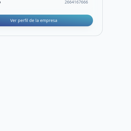
o
2664167666
Ver perfil de la empresa