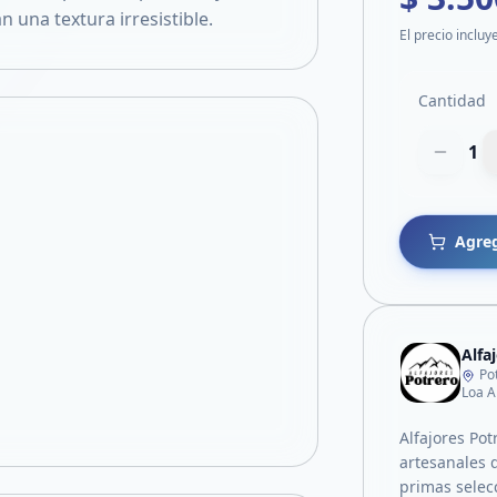
 una textura irresistible.
El precio incluy
Cantidad
1
Agreg
Alfa
Po
Loa A
Alfajores Pot
artesanales 
primas selec