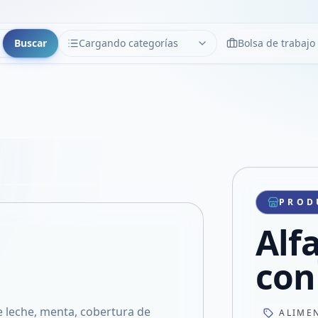
Buscar
Cargando categorías
Bolsa de trabajo
CATEGORÍAS
Limpiar
Cargando categorías...
Copiar link
Compartir producto
Compartir por WhatsApp
PROD
VER EN PANTALLA COMPLETA
Compartir por mail
Alf
Compartir en Facebook
Compartir en X
con
e leche, menta, cobertura de
ALIME