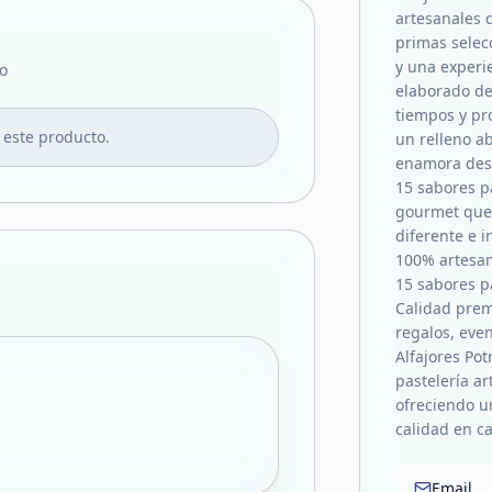
artesanales 
primas selec
y una experi
o
elaborado de
tiempos y pr
 este producto.
un relleno a
enamora des
15 sabores p
gourmet que 
diferente e 
100% artesan
15 sabores p
Calidad prem
regalos, eve
Alfajores Pot
pastelería ar
ofreciendo u
calidad en ca
Email