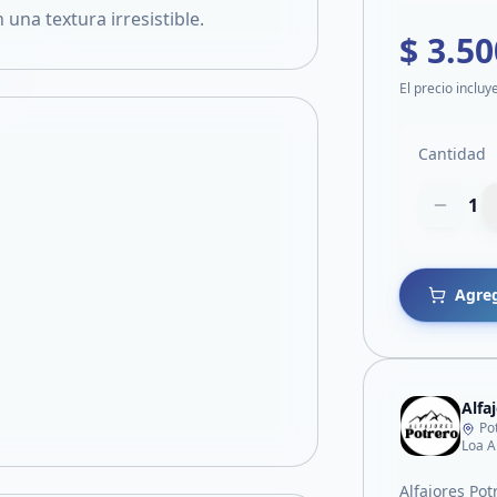
na textura irresistible.
$ 3.50
El precio incluy
Cantidad
1
Agreg
Alfa
Po
Loa A
Alfajores Pot