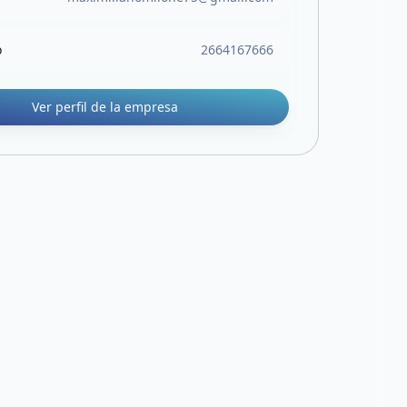
o
2664167666
Ver perfil de la empresa