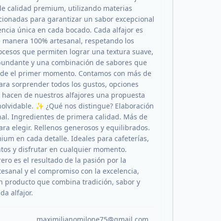
de calidad premium, utilizando materias
cionadas para garantizar un sabor excepcional
encia única en cada bocado. Cada alfajor es
 manera 100% artesanal, respetando los
ocesos que permiten lograr una textura suave,
bundante y una combinación de sabores que
de el primer momento. Contamos con más de
ara sorprender todos los gustos, opciones
hacen de nuestros alfajores una propuesta
inolvidable. ✨ ¿Qué nos distingue? Elaboración
al. Ingredientes de primera calidad. Más de
ara elegir. Rellenos generosos y equilibrados.
ium en cada detalle. Ideales para cafeterías,
ntos y disfrutar en cualquier momento.
rero es el resultado de la pasión por la
tesanal y el compromiso con la excelencia,
n producto que combina tradición, sabor y
da alfajor.
maximilianomilone75@gmail.com