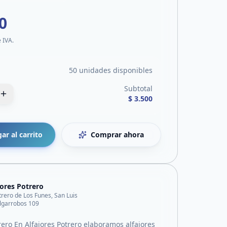
0
e IVA.
50 unidades disponibles
Subtotal
$ 3.500
ar al carrito
Comprar ahora
jores Potrero
trero de Los Funes, San Luis
lgarrobos 109
rero En Alfajores Potrero elaboramos alfajores