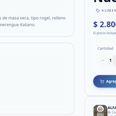
ALIME
s de masa seca, tipo rogel, relleno
$ 2.80
merengue italiano.
El precio incluy
Cantidad
1
Agreg
ALF
Ca