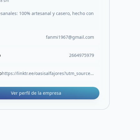
18 s/n
tesanales: 100% artesanal y casero, hecho con
!
fanmi1967@gmail.com
o
2664975979
b
https://linktr.ee/oasisalfajores?utm_source=linktree_profile_share
Ver perfil de la empresa