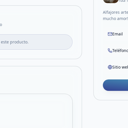
ruta 
Alfajores ar
mucho amor
o
Email
 este producto.
Teléfon
Sitio we