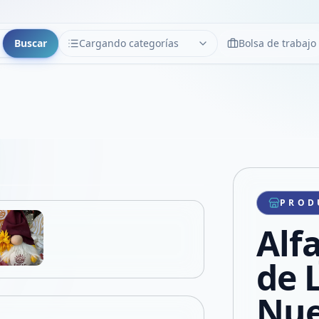
Buscar
Cargando categorías
Bolsa de trabajo
CATEGORÍAS
Limpiar
Cargando categorías...
Copiar link
Compartir producto
Compartir por WhatsApp
PROD
VER EN PANTALLA COMPLETA
Compartir por mail
Alf
Compartir en Facebook
Compartir en X
de 
Nu