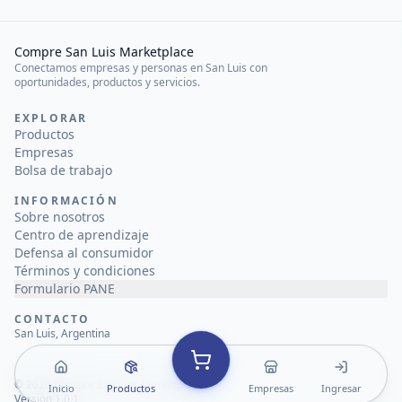
Compre San Luis Marketplace
Conectamos empresas y personas en San Luis con
oportunidades, productos y servicios.
EXPLORAR
Productos
Empresas
Bolsa de trabajo
INFORMACIÓN
Sobre nosotros
Centro de aprendizaje
Defensa al consumidor
Términos y condiciones
Formulario PANE
CONTACTO
San Luis, Argentina
©
2026
Compre San Luis Marketplace
Inicio
Productos
Empresas
Ingresar
Versión 1.0.1