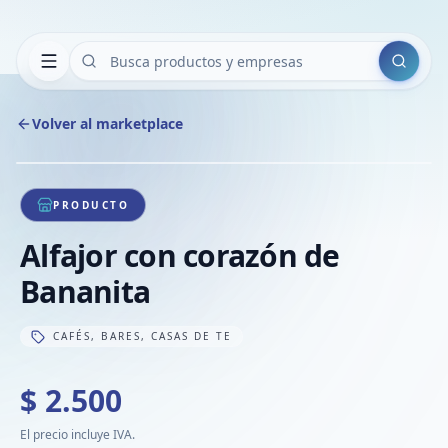
Buscar
Volver al marketplace
Copiar
Compart
Compa
1
/
1
VER
Compa
PRODUCTO
Compa
Alfajor con corazón de
Compa
Bananita
CAFÉS, BARES, CASAS DE TE
$ 2.500
El precio incluye IVA.