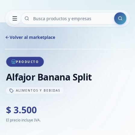
Buscar
Volver al marketplace
Copiar
Compart
Compa
1
/
1
VER
Compa
PRODUCTO
Compa
Alfajor Banana Split
Compa
ALIMENTOS Y BEBIDAS
$ 3.500
El precio incluye IVA.