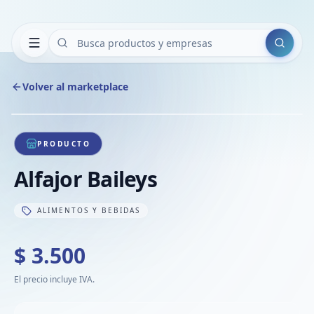
Buscar
Volver al marketplace
Copiar
Compart
Compa
1
/
1
VER
Compa
PRODUCTO
Compa
Alfajor Baileys
Compa
ALIMENTOS Y BEBIDAS
$ 3.500
El precio incluye IVA.