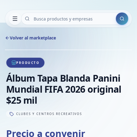
Buscar
Volver al marketplace
Copiar
Compart
Compa
1
/
1
VER
Compa
PRODUCTO
Compa
Álbum Tapa Blanda Panini
Compa
Mundial FIFA 2026 original
$25 mil
CLUBES Y CENTROS RECREATIVOS
Precio a convenir