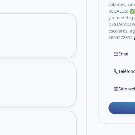
volantes, ca
REGALOS: ✅ C
y a medida 
DESTACADOS: 
escolares, a
2664278852 
Email
Teléfon
Sitio we