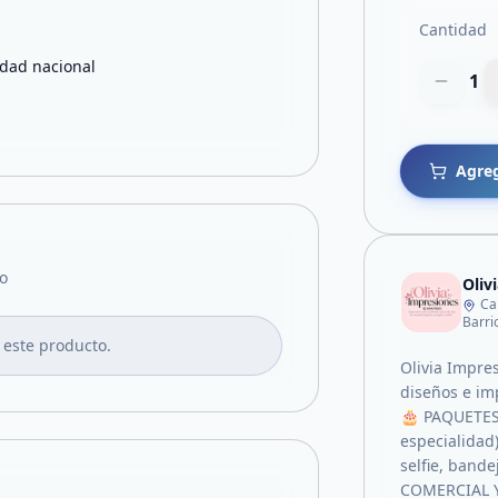
Cantidad
lidad nacional
1
Agreg
o
Oliv
Ca
 este producto.
Olivia Impre
diseños e im
🎂 PAQUETE
especialidad)
selfie, band
COMERCIAL Y 