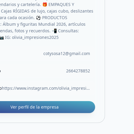
lendarios y cartelería. 🎁 EMPAQUES Y
ajas RÍGIDAS de lujo, cajas cubo, deslizantes
para cada ocasión. ⚽ PRODUCTOS
Álbum y figuritas Mundial 2026, artículos
gendas, fotos y recuerdos. 📲 Consultas:
 IG: olivia_impresiones2025
cotysosa12@gmail.com
o
2664278852
b
https://www.instagram.com/olivia_impresiones2025
Ver perfil de la empresa