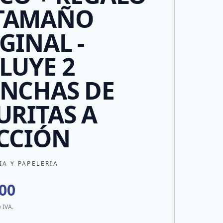
 TAMAÑO
GINAL -
LUYE 2
NCHAS DE
URITAS A
CCIÓN
IA Y PAPELERIA
000
e IVA.