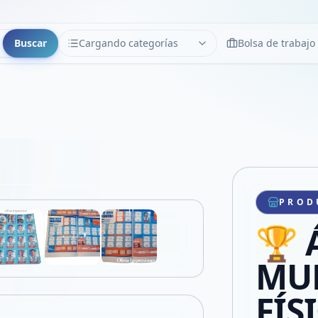
Buscar
Cargando categorías
Bolsa de trabajo
CATEGORÍAS
Limpiar
Cargando categorías...
Copiar link
Compartir producto
Compartir por WhatsApp
PROD
VER EN PANTALLA COMPLETA
Compartir por mail
🏆
Compartir en Facebook
Compartir en X
MUN
FÍS