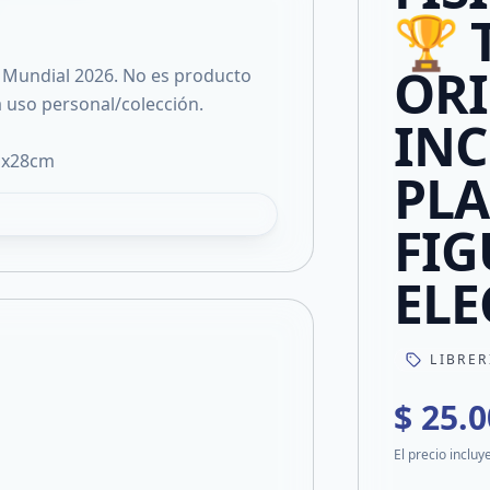
🏆
ORI
 Mundial 2026. No es producto
ra uso personal/colección.
INC
1x28cm
PLA
FIG
ELE
LIBRER
$ 25.
El precio incluy