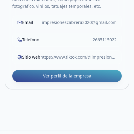
fotográfico, vinilos, tatuajes temporales, etc.
Email
impresionescabrera2020@gmail.com
Teléfono
2665115022
Sitio web
https://www.tiktok.com/@impresiones.cabrera?_r=1&_t=ZM-91s5BkemFEO
Ver perfil de la empresa