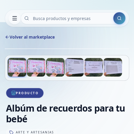
Buscar
Volver al marketplace
Copiar
Compart
Compa
Deslizá para ver más imágenes
1
/
6
VER
Compa
Compa
Compa
PRODUCTO
Albúm de recuerdos para tu
bebé
ARTE Y ARTESANIAS